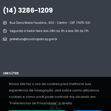
(14) 3286-1209
Rua Dona Maria Faustina , 300 - Centro - CEP: 17475-021
Segunda a Sexta-feira das 08h às 11h e das 13h às 17h
prefeitura@lucianopolis.sp.gov.br
LINKS ÚTEIS
Câmara
Nosso site faz o uso de cookies para melhorar sua
Documentos
experiência de navegação. Leia sobre como utilizamos
cookies e como você pode controlá-los clicando em
"Preferências de Privacidade" à direita.