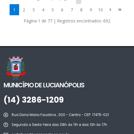
1
2
3
4
5
6
7
8
9
10
Página 1 de 77 | Registros encontrados: 692
MUNICÍPIO DE LUCIANÓPOLIS
(14) 3286-1209
Rua Dona Maria Faustina , 300 - Centro - CEP: 17475-021
Segunda a Sexta-feira das 08h às 11h e das 13h às 17h