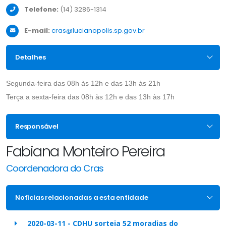
Telefone:
(14) 3286-1314
E-mail:
cras@lucianopolis.sp.gov.br
Detalhes
Segunda-feira d
as 08h às 12h e das 13h às 21h
Terça a sexta-feira d
as 08h às 12h e das 13h às 17h
Responsável
Fabiana Monteiro Pereira
Coordenadora do Cras
Notícias relacionadas a esta entidade
2020-03-11 - CDHU sorteia 52 moradias do